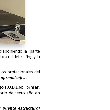
traponiendo la «parte
ra (el debriefing y la
los profesionales del
 aprendizaje»
.
o F.U.D.E.N: Formar,
torio de sexto año en
.
 puente estructural