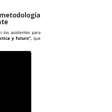
a metodología
nte
n los asistentes para
áctica y futuro”,
que