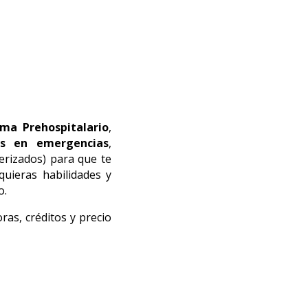
uma Prehospitalario
,
os en emergencias
,
terizados) para que te
quieras habilidades y
o.
oras, créditos y precio