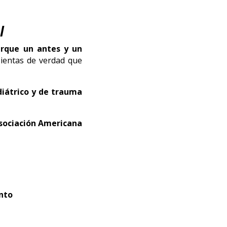
l
rque un antes y un
sientas de verdad que
diátrico y de trauma
ociación Americana
nto