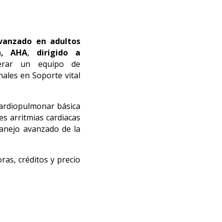
Avanzado en adultos
n, AHA
,
dirigido a
derar un equipo de
ales en Soporte vital
cardiopulmonar básica
es arritmias cardiacas
manejo avanzado de la
oras, créditos y precio