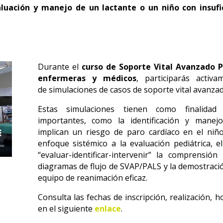
luación y manejo de un lactante o un niño con insufic
Durante el
curso de
Soporte Vital Avanzado P
enfermeras y médicos
, participarás activ
de simulaciones de casos de soporte vital avanzad
Estas simulaciones tienen como finalidad 
importantes, como la identificación y mane
implican un riesgo de paro cardíaco en el niño
enfoque sistémico a la evaluación pediátrica, e
“evaluar-identificar-intervenir” la comprensió
diagramas de flujo de SVAP/PALS y la demostraci
equipo de reanimación eficaz.
Consulta las fechas de inscripción, realización, h
en el siguiente
enlace
.