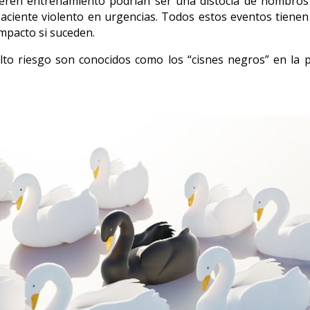
ieren entrenamiento podrían ser una distocia de hombros 
aciente violento en urgencias. Todos estos eventos tiene
mpacto si suceden.
lto riesgo son conocidos como los “cisnes negros” en la 