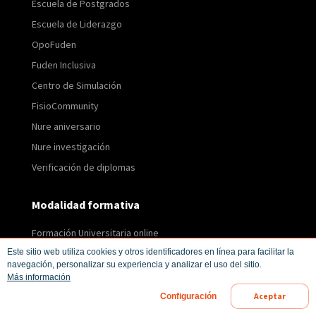
Escuela de Postgrados
Escuela de Liderazgo
OpoFuden
Fuden Inclusiva
Centro de Simulación
FisioCommunity
Nure aniversario
Nure investigación
Verificación de diplomas
Modalidad formativa
Formación Universitaria online
Cursos Online
Este sitio web utiliza cookies y otros identificadores en línea para facilitar la
navegación, personalizar su experiencia y analizar el uso del sitio.
Cursos semipresenciales
Más información
Cursos presenciales
Aceptar
Configuración
Pruebas selectivas