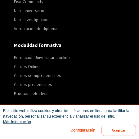
FisioCommunity
Nure aniversario
Nure investigación
Verificación de diplomas
Modalidad formativa
Formación Universitaria online
Cursos Online
Cursos semipresenciales
Cursos presenciales
Pruebas selectivas
Publicaciones
Este sitio web utiliza cookies y otros identificadores en línea para facilitar la
navegación, personalizar su experiencia y analizar el uso del sitio.
Mapas y resúmenes
Más información
Aceptar
Configuración
Publicaciones gratuitas