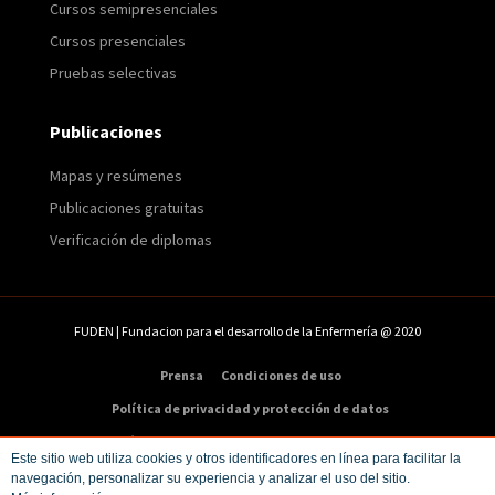
Cursos semipresenciales
Cursos presenciales
Pruebas selectivas
Publicaciones
Mapas y resúmenes
Publicaciones gratuitas
Verificación de diplomas
FUDEN | Fundacion para el desarrollo de la Enfermería @ 2020
Prensa
Condiciones de uso
Política de privacidad y protección de datos
Política de cookies
Condiciones de compra
Este sitio web utiliza cookies y otros identificadores en línea para facilitar la
navegación, personalizar su experiencia y analizar el uso del sitio.
Dirección:
C/ Veneras 9. 5ª – 28013 Madrid