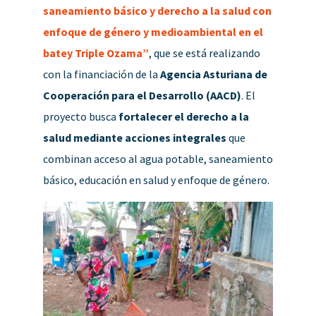
saneamiento básico y derecho a la salud con
enfoque de género y medioambiental en el
batey Triple Ozama”
, que se está realizando
con la financiación de la
Agencia Asturiana de
Cooperación para el Desarrollo (AACD)
. El
proyecto busca
fortalecer el derecho a la
salud mediante acciones integrales
que
combinan acceso al agua potable, saneamiento
básico, educación en salud y enfoque de género.