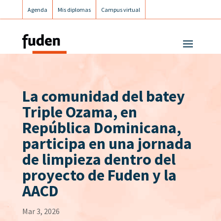
Agenda
Mis diplomas
Campus virtual
Campus postgrados
Campus Fuden Inclusiva
La comunidad del batey
Triple Ozama, en
República Dominicana,
participa en una jornada
de limpieza dentro del
proyecto de Fuden y la
AACD
Mar 3, 2026