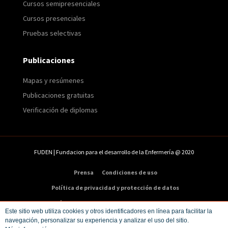
Cursos semipresenciales
Cursos presenciales
Pruebas selectivas
Publicaciones
Mapas y resúmenes
Publicaciones gratuitas
Verificación de diplomas
FUDEN | Fundacion para el desarrollo de la Enfermería @ 2020
Prensa
Condiciones de uso
Política de privacidad y protección de datos
Política de cookies
Condiciones de compra
Este sitio web utiliza cookies y otros identificadores en línea para facilitar la
navegación, personalizar su experiencia y analizar el uso del sitio.
Dirección:
C/ Veneras 9. 5ª – 28013 Madrid