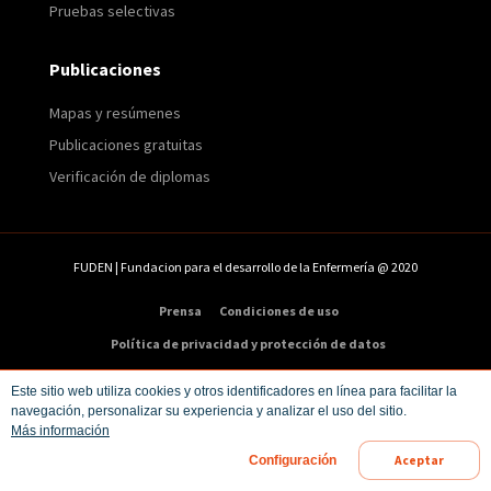
Pruebas selectivas
Publicaciones
Mapas y resúmenes
Publicaciones gratuitas
Verificación de diplomas
FUDEN | Fundacion para el desarrollo de la Enfermería @ 2020
Prensa
Condiciones de uso
Política de privacidad y protección de datos
Política de cookies
Condiciones de compra
Este sitio web utiliza cookies y otros identificadores en línea para facilitar la
navegación, personalizar su experiencia y analizar el uso del sitio.
Dirección:
C/ Veneras 9. 5ª – 28013 Madrid
Más información
Teléfono:
91 547 48 81
|
Email:
info@fuden.es
Aceptar
Configuración