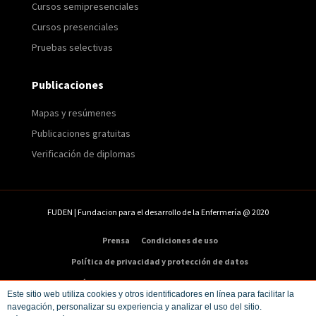
Cursos semipresenciales
Cursos presenciales
Pruebas selectivas
Publicaciones
Mapas y resúmenes
Publicaciones gratuitas
Verificación de diplomas
FUDEN | Fundacion para el desarrollo de la Enfermería @ 2020
Prensa
Condiciones de uso
Política de privacidad y protección de datos
Política de cookies
Condiciones de compra
Este sitio web utiliza cookies y otros identificadores en línea para facilitar la
navegación, personalizar su experiencia y analizar el uso del sitio.
Dirección:
C/ Veneras 9. 5ª – 28013 Madrid