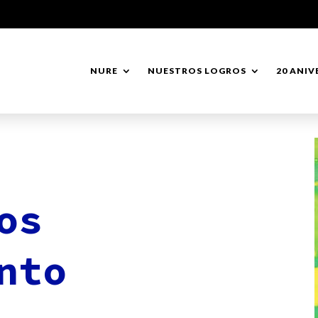
NURE
NUESTROS LOGROS
20 ANIV
os
nto