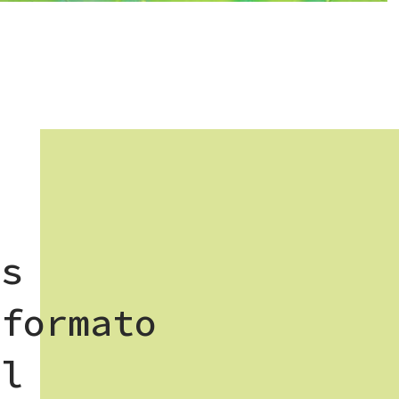
es
 formato
el