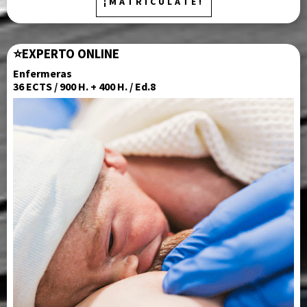
¡MATRICÚLATE!
⭐
EXPERTO ONLINE
Enfermeras
36 ECTS / 900 H. + 400 H. / Ed.8