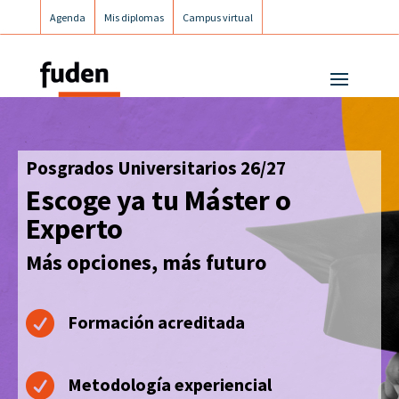
Agenda
Mis diplomas
Campus virtual
Campus postgrados
Campus Fuden Inclusiva
Posgrados Universitarios 26/27
Escoge ya tu Máster o
Experto
Más opciones, más futuro

Formación acreditada

Metodología experiencial