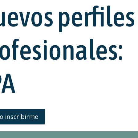
evos perfiles
ofesionales:
PA
o inscribirme