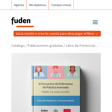
Agenda
Mis diplomas
Campus virtual
Campus postgrados
Campus Fuden Inclusiva
Inicia sesión o crea tu cuenta para descargar el libro →
Catálogo
/
Publicaciones gratuitas
/ Libro de Ponencias y Comunicaciones III Encuentro de Enfermeras de Práctica Avanzada