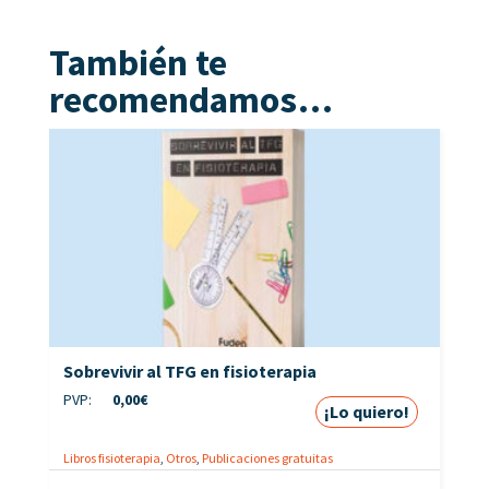
También te
recomendamos…
Sobrevivir al TFG en fisioterapia
PVP:
0,00
€
¡Lo quiero!
Libros fisioterapia
,
Otros
,
Publicaciones gratuitas