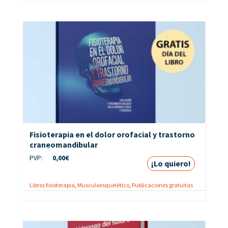
Fisioterapia en el dolor orofacial y trastorno
craneomandibular
PVP:
0,00
€
¡Lo quiero!
Libros fisioterapia
,
Musculoesquelético
,
Publicaciones gratuitas