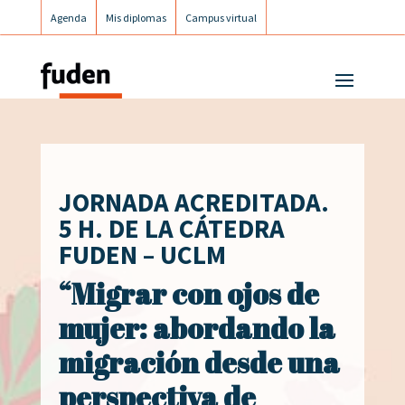
Agenda
Mis diplomas
Campus virtual
Campus postgrados
Campus Fuden Inclusiva
JORNADA ACREDITADA.
5 H. DE LA CÁTEDRA
FUDEN – UCLM
“Migrar con ojos de
mujer: abordando la
migración desde una
perspectiva de