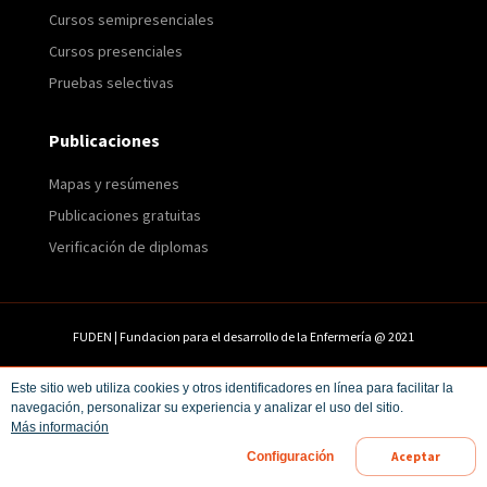
Cursos semipresenciales
Cursos presenciales
Pruebas selectivas
Publicaciones
Mapas y resúmenes
Publicaciones gratuitas
Verificación de diplomas
FUDEN | Fundacion para el desarrollo de la Enfermería @ 2021
Prensa
Condiciones de uso
Este sitio web utiliza cookies y otros identificadores en línea para facilitar la
navegación, personalizar su experiencia y analizar el uso del sitio.
Política de privacidad y protección de datos
Más información
Política de cookies
Condiciones de compra
Aceptar
Configuración