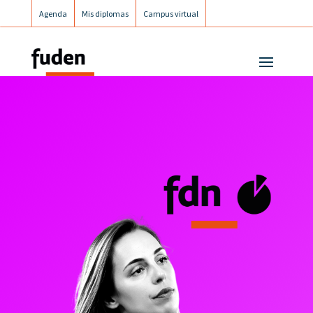
Agenda
Mis diplomas
Campus virtual
Campus postgrados
Campus Fuden Inclusiva