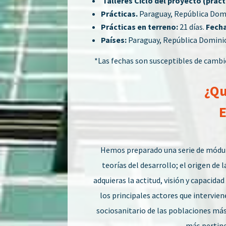
Talleres Ciclo del proyecto (práct
Prácticas.
Paraguay, República Domi
Prácticas en terreno:
21 días.
Fecha
Países:
Paraguay, República Dominica
*Las fechas son susceptibles de cambi
¿Qu
E
Hemos preparado una serie de módulo
teorías del desarrollo; el origen de
adquieras la actitud, visión y capacidad
los principales actores que intervien
sociosanitario de las poblaciones más 
más pertinen