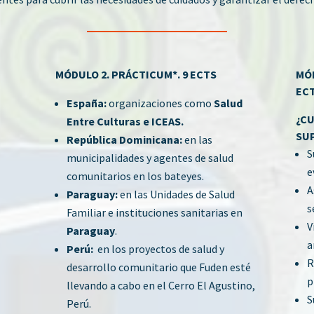
MÓDULO 2. PRÁCTICUM*. 9 ECTS
MÓD
EC
España:
organizaciones como
Salud
¿CU
Entre Culturas e ICEAS.
SU
República Dominicana:
en las
S
municipalidades y agentes de salud
e
comunitarios en los bateyes.
A
Paraguay:
en las Unidades de Salud
s
Familiar e instituciones sanitarias en
V
Paraguay
.
a
Perú:
en los proyectos de salud y
R
desarrollo comunitario que Fuden esté
p
llevando a cabo en el Cerro El Agustino,
S
Perú.