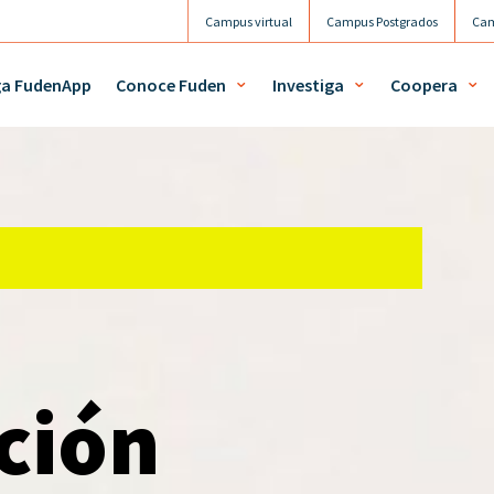
Campus virtual
Campus Postgrados
Cam
Agenda
Mi 
ga FudenApp
Conoce Fuden
Investiga
Coopera
ción