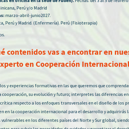
icas en oficina en la sede de Fuden).
Fechas: del 3 al 5 de febrer
nicana, Perú y/o Madrid
s:
marzo-abril-junio2027.
, Perú y Madrid. (Enfermería). Perú (Fisioterapia)
os.
é contenidos vas a encontrar en nue
xperto en Cooperación Internaciona
s y experiencias formativas en las que queremos que comprendas 
 la cooperación, su evolución y futuro; interpretes las diferencias
 crítica respecto a los enfoques transversales en el diseño de los p
en en la cooperación internacional para el desarrollo y adquirirás 
vulnerables en los diferentes países del Norte y Sur global, siend
tes para cubrir las necesidades de cuidados y garantizar el derech