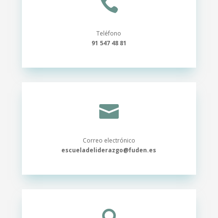

Teléfono
91
547 48 81

Correo electrónico
escueladeliderazgo@fuden.es