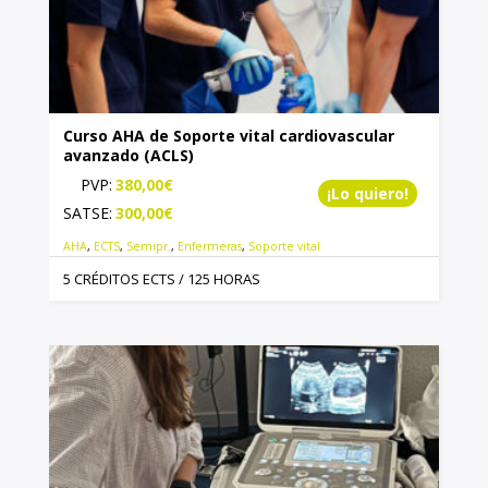
Curso AHA de Soporte vital cardiovascular
avanzado (ACLS)
PVP:
380,00
€
¡Lo quiero!
SATSE:
300,00
€
AHA
,
ECTS
,
Semipr.
,
Enfermeras
,
Soporte vital
5 CRÉDITOS ECTS / 125 HORAS