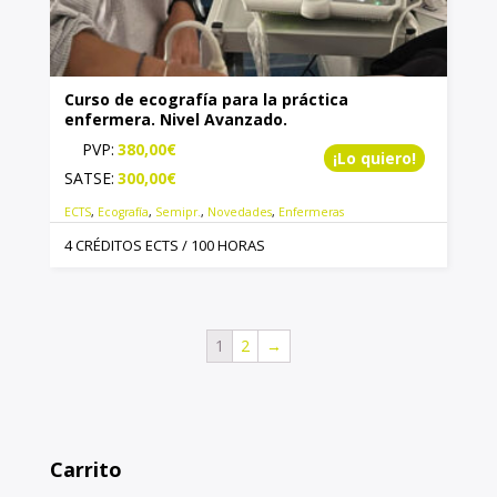
Curso de ecografía para la práctica
enfermera. Nivel Avanzado.
PVP:
380,00
€
¡Lo quiero!
SATSE:
300,00
€
ECTS
,
Ecografía
,
Semipr.
,
Novedades
,
Enfermeras
4 CRÉDITOS ECTS / 100 HORAS
1
2
→
Carrito