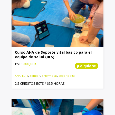
Curso AHA de Soporte vital básico para el
equipo de salud (BLS)
PVP:
200,00
€
¡Lo quiero!
AHA
,
ECTS
,
Semipr.
,
Enfermeras
,
Soporte vital
2,5 CRÉDITOS ECTS / 62,5 HORAS