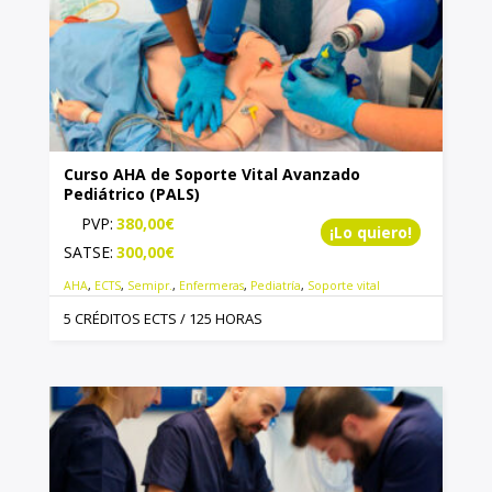
Curso AHA de Soporte Vital Avanzado
Pediátrico (PALS)
PVP:
380,00
€
¡Lo quiero!
SATSE:
300,00
€
AHA
,
ECTS
,
Semipr.
,
Enfermeras
,
Pediatría
,
Soporte vital
5 CRÉDITOS ECTS / 125 HORAS