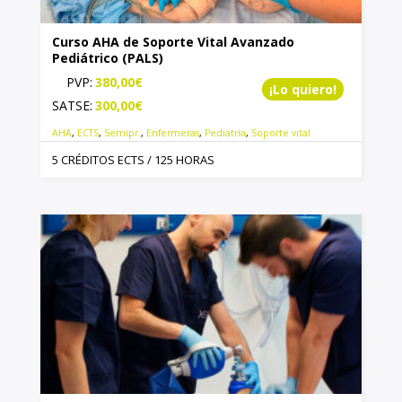
Curso AHA de Soporte Vital Avanzado
Pediátrico (PALS)
PVP:
380,00
€
¡Lo quiero!
SATSE:
300,00
€
AHA
,
ECTS
,
Semipr.
,
Enfermeras
,
Pediatría
,
Soporte vital
5 CRÉDITOS ECTS / 125 HORAS