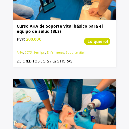
Curso AHA de Soporte vital básico para el
equipo de salud (BLS)
PVP:
200,00
€
¡Lo quiero!
AHA
,
ECTS
,
Semipr.
,
Enfermeras
,
Soporte vital
2,5 CRÉDITOS ECTS / 62,5 HORAS