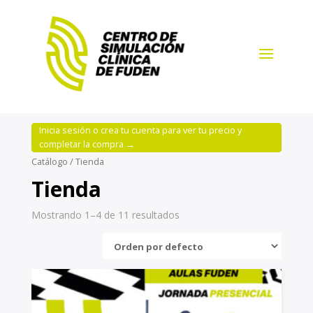
Inicia sesión o crea tu cuenta para ver tu precio y
completar la compra →
Catálogo
/ Tienda
Tienda
Mostrando 1–4 de 11 resultados