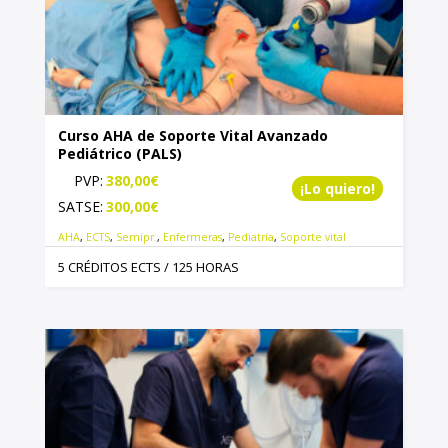
Curso AHA de Soporte Vital Avanzado
Pediátrico (PALS)
PVP:
380,00
€
¡Lo quiero!
SATSE:
300,00
€
AHA
,
ECTS
,
Semipr.
,
Enfermeras
,
Pediatría
,
Soporte vital
5 CRÉDITOS ECTS / 125 HORAS