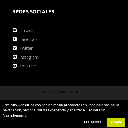
REDES SOCIALES
Linkedin
Facebook
Twitter
Instagram
YouTube
Escuela de Liderazgo @ 2020
Este sitio web utiliza cookies y otros identificadores en línea para facilitar la
Condiciones de uso
Condiciones de compra
navegación, personalizar su experiencia y analizar el uso del sitio.
Más información
Política de privacidad y protección de datos
Mis ajustes
Acepto
Política de cookies