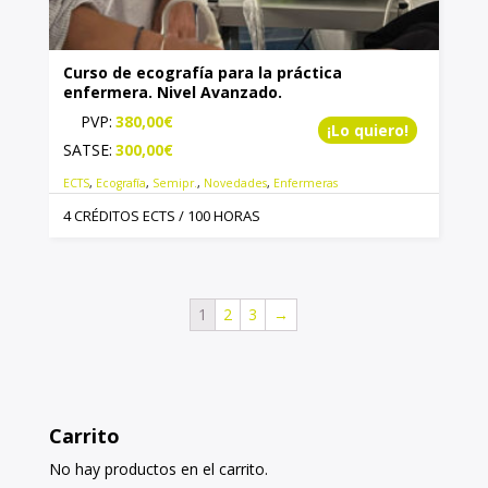
Curso de ecografía para la práctica
enfermera. Nivel Avanzado.
PVP:
380,00
€
¡Lo quiero!
SATSE:
300,00
€
ECTS
,
Ecografía
,
Semipr.
,
Novedades
,
Enfermeras
4 CRÉDITOS ECTS / 100 HORAS
1
2
3
→
Carrito
No hay productos en el carrito.