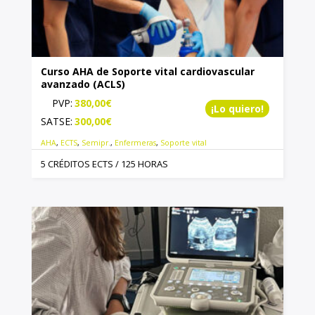
Curso AHA de Soporte vital cardiovascular
avanzado (ACLS)
PVP:
380,00
€
¡Lo quiero!
SATSE:
300,00
€
AHA
,
ECTS
,
Semipr.
,
Enfermeras
,
Soporte vital
5 CRÉDITOS ECTS / 125 HORAS