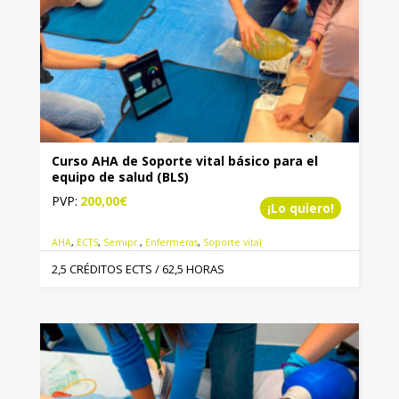
Curso AHA de Soporte vital básico para el
equipo de salud (BLS)
PVP:
200,00
€
¡Lo quiero!
AHA
,
ECTS
,
Semipr.
,
Enfermeras
,
Soporte vital
2,5 CRÉDITOS ECTS / 62,5 HORAS