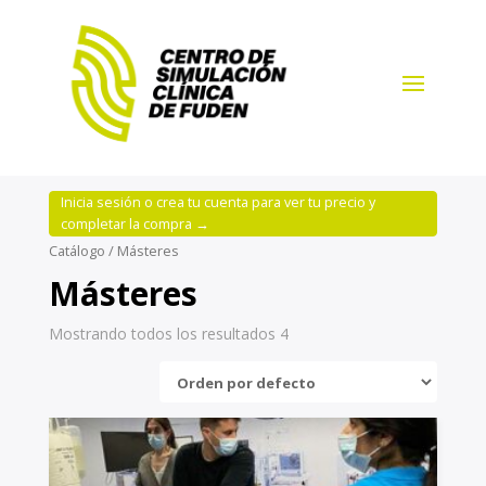
Inicia sesión o crea tu cuenta para ver tu precio y
completar la compra →
Catálogo
/ Másteres
Másteres
Mostrando todos los resultados 4