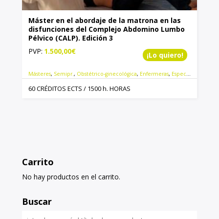
Máster en el abordaje de la matrona en las
disfunciones del Complejo Abdomino Lumbo
Pélvico (CALP). Edición 3
PVP:
1.500,00
€
¡Lo quiero!
Másteres
,
Semipr.
,
Obstétrico-ginecológica
,
Enfermeras
,
Especialistas
,
Postg
60 CRÉDITOS ECTS / 1500 h. HORAS
Carrito
No hay productos en el carrito.
Buscar