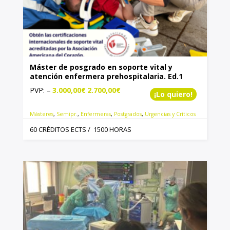
Máster de posgrado en soporte vital y
atención enfermera prehospitalaria. Ed.1
PVP:
–
3.000,00
€
2.700,00
€
¡Lo quiero!
Másteres
,
Semipr.
,
Enfermeras
,
Postgrados
,
Urgencias y Críticos
60 CRÉDITOS ECTS / 1500 HORAS