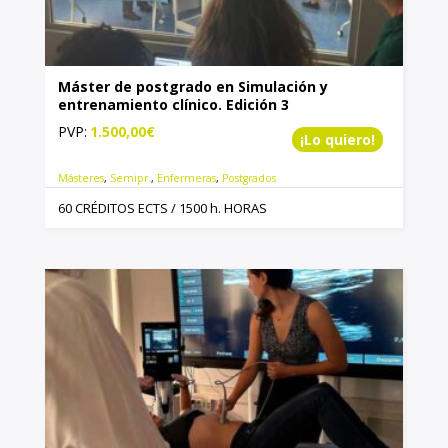
Máster de postgrado en Simulación y
entrenamiento clínico. Edición 3
PVP:
1.500,00
€
¡Lo quiero!
Másteres
,
Semipr.
,
Enfermeras
,
Postgrados
60 CRÉDITOS ECTS / 1500 h. HORAS