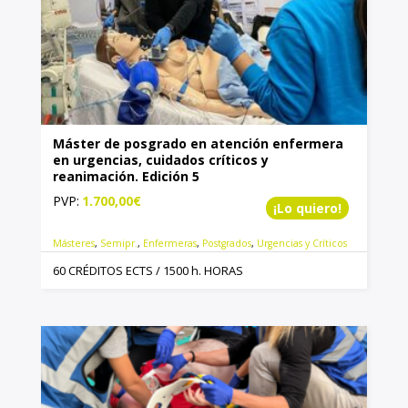
Máster de posgrado en atención enfermera
en urgencias, cuidados críticos y
reanimación. Edición 5
PVP:
1.700,00
€
¡Lo quiero!
Másteres
,
Semipr.
,
Enfermeras
,
Postgrados
,
Urgencias y Críticos
60 CRÉDITOS ECTS / 1500 h. HORAS