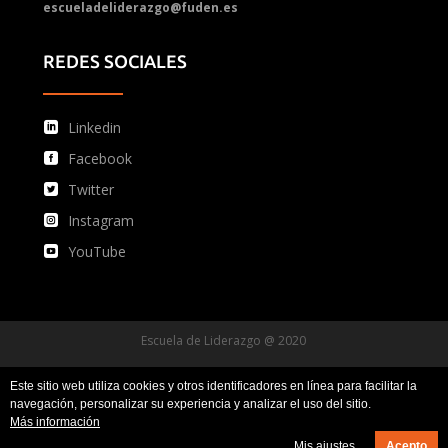
escueladeliderazgo@fuden.es
REDES SOCIALES
Linkedin
Facebook
Twitter
Instagram
YouTube
Escuela de Liderazgo @ 2020
Este sitio web utiliza cookies y otros identificadores en línea para facilitar la
Condiciones de uso
Condiciones de compra
navegación, personalizar su experiencia y analizar el uso del sitio.
Más información
Política de privacidad y protección de datos
Mis ajustes
Acepto