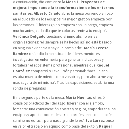
A continuación, dio comienzo la
Mesa 1. Proyectos de
mejora: impulsando la transformación de los entornos
sanitarios
.
Alberto Criado
abrió la mesa poniendo el foco
en el cuidado de los equipos: “la mejor gestión empieza por
las personas. El liderazgo no empieza con un cargo, empieza
mucho antes, cada día que te colocas frente a tu equipo”.
Verónica Delgado
cuestionó el inmovilismo en las
organizaciones: “el ‘siempre se ha hecho así’ no está basado
en ninguna evidencia y hay que cambiarlo”.
María Teresa
Ramírez
defendió la necesidad de líderes mentores en
investigación en enfermería para generar indicadores y
fortalecer el ecosistema profesional, mientras que
Raquel
González
compartió su evolución personal: “hace un año
estaba muerta de miedo como vosotros, pero ahora me voy
más segura de mí misma”. Tras las exposiciones, se abrió una
ronda de preguntas.
En la segunda parte de la mesa,
María Huertas
ofreció
consejos prácticos de liderazgo: liderar con el ejemplo,
fomentar una comunicación abierta y segura, empoderar a los
equipos y apostar por el desarrollo profesional continuo: “el
camino no es fácil, pero nada grande lo es”.
Eva Larraz
puso
en valor el trabajo en equipo como base del éxito, y
Raquel