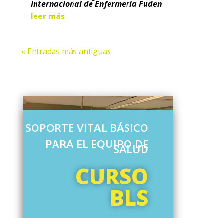
Internacional de Enfermería Fuden
leer más
« Entradas más antiguas
SOPORTE VITAL BÁSICO
PARA EL EQUIPO DE
SALUD
CURSO
BLS