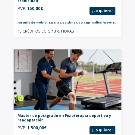
cronicidad
PVP:
150,00
€
¡Lo quiero!
Aprendizaje modular
,
Expertos
,
Gestión y Liderazgo
,
Online
,
Nuevo
,
Enfermeras
,
Po
15 CRÉDITOS ECTS / 375 HORAS
Máster de postgrado en Fisioterapia deportiva y
readaptación
PVP:
1.500,00
€
¡Lo quiero!