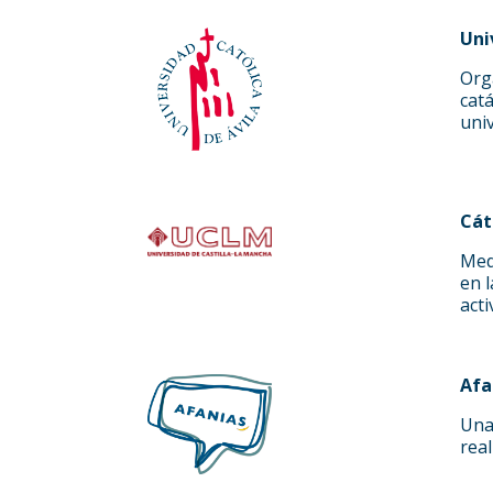
Uni
Org
cat
univ
Cát
Med
en l
acti
Afa
Una
real