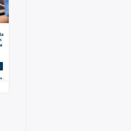
la
n
ra
n
!
taria
,
Online
,
Nuevo
,
Especialistas
,
Postgrados