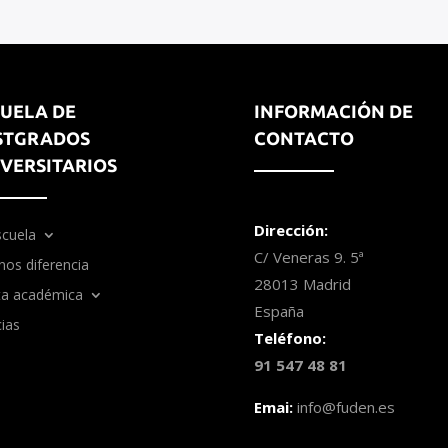
UELA DE
INFORMACIÓN DE
STGRADOS
CONTACTO
VERSITARIOS
Dirección:
scuela
C/ Veneras 9. 5ª
nos diferencia
28013 Madrid
ta académica
España
ias
Teléfono:
91 547 48 81
Emai:
info@fuden.es