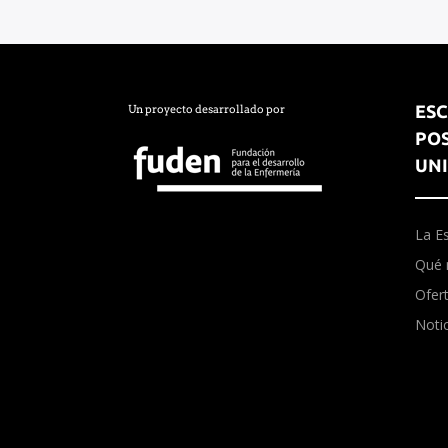
ESC
Un proyecto desarrollado por
PO
UNI
La E
Qué 
Ofer
Notic