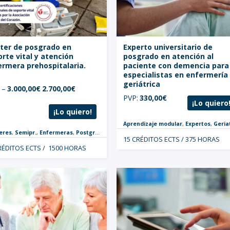
ter de posgrado en
Experto universitario de
rte vital y atención
posgrado en atención al
ermera prehospitalaria.
paciente con demencia para
especialistas en enfermería
geriátrica
:
–
3.000,00
€
2.700,00
€
PVP:
330,00
€
¡Lo quiero
¡Lo quiero!
Aprendizaje modular
,
Expertos
,
Geriatrí
eres
,
Semipr.
,
Enfermeras
,
Postgrados
,
Urgencias y Críticos
15 CRÉDITOS ECTS / 375 HORAS
RÉDITOS ECTS / 1500 HORAS