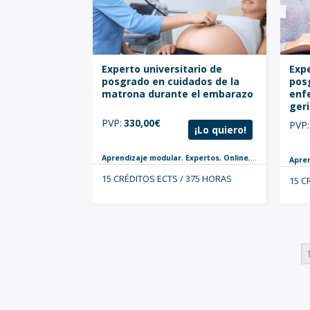
Experto universitario de
Expe
posgrado en cuidados de la
pos
matrona durante el embarazo
enf
ger
PVP:
330,00
€
PVP:
¡Lo quiero!
Aprendizaje modular
,
Expertos
,
Online
,
Nuevo
,
Obstét
Apre
15 CRÉDITOS ECTS / 375 HORAS
15 C