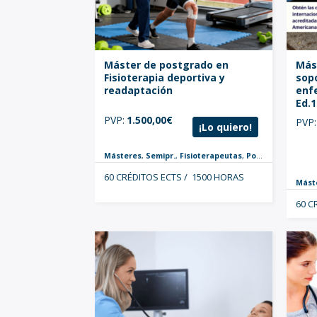
Máster de postgrado en
Más
Fisioterapia deportiva y
sopo
readaptación
enf
Ed.1
PVP:
1.500,00
€
PVP
¡Lo quiero!
Másteres
,
Semipr.
,
Fisioterapeutas
,
Postgrados
60 CRÉDITOS ECTS / 1500 HORAS
Mást
60 C