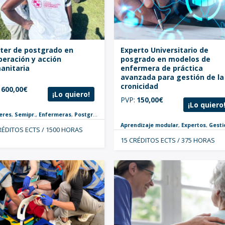
ter de postgrado en
Experto Universitario de
peración y acción
posgrado en modelos de
anitaria
enfermera de práctica
avanzada para gestión de la
cronicidad
600,00
€
¡Lo quiero!
PVP:
150,00
€
¡Lo quiero
eres
,
Semipr.
,
Enfermeras
,
Postgrados
s
,
Postgrados
Aprendizaje modular
,
Expertos
,
Gestión y Lidera
RÉDITOS ECTS / 1500 HORAS
15 CRÉDITOS ECTS / 375 HORAS