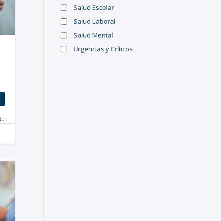
Salud Escolar
Salud Laboral
Salud Mental
Urgencias y Críticos
!
a
,
Online
,
Nuevo
,
Especialistas
,
Postgrados