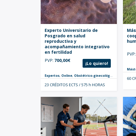
Experto Universitario de
Más
Posgrado en salud
coo
reproductiva y
hum
acompañamiento integrativo
en fertilidad
PVP:
PVP:
700,00
€
¡Lo quiero!
Mást
Expertos
,
Online
,
Obstétrico-ginecológica
,
Enfermera
60 C
23 CRÉDITOS ECTS / 575 h HORAS