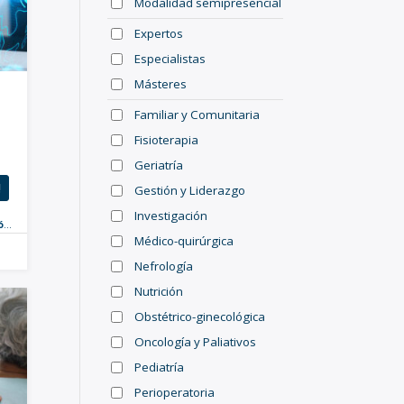
Modalidad semipresencial
Expertos
Especialistas
Másteres
Familiar y Comunitaria
Fisioterapia
Geriatría
!
Gestión y Liderazgo
Investigación
zgo
,
Online
,
Nuevo
,
Enfermeras
,
Postgrados
Médico-quirúrgica
Nefrología
Nutrición
Obstétrico-ginecológica
Oncología y Paliativos
Pediatría
Perioperatoria