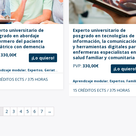
rto universitario de
Experto universitario de
grado en abordaje
posgrado en tecnologías de 
ermero del paciente
información, la comunicació
iátrico con demencia
y herramientas digitales pa
enfermeras especialistas e
330,00
€
salud familiar y comunitaria
¡Lo quiero!
PVP:
330,00
€
¡Lo quiero
rico-ginecológica
,
Especialistas
,
Postgrados
ndizaje modular
,
Expertos
,
Geriatría
,
Online
,
Nuevo
,
Enfermeras
,
Postgrados
RÉDITOS ECTS / 375 HORAS
Aprendizaje modular
,
Expertos
,
Familiar y Comuni
15 CRÉDITOS ECTS / 375 HORAS
1
2
3
4
5
6
7
→