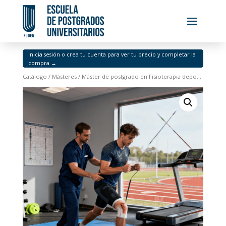
Inicia sesión o crea tu cuenta para ver tu precio y completar la
compra →
Catálogo
/
Másteres
/ Máster de postgrado en Fisioterapia deportiva y readaptación