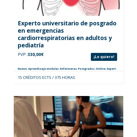
Experto universitario de posgrado
en emergencias
cardiorrespiratorias en adultos y
pediatría
PVP:
330,00
€
¡Lo quiero!
Nuevo
,
Aprendizaje modular
,
Enfermeras
,
Postgrados
,
Online
,
Expertos
,
Urgencias y
15 CRÉDITOS ECTS / 375 HORAS