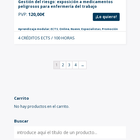
Gestión del riesgo: exposición a medicamentos
peligrosos para enfermería del trabajo
PVP:
120,00
€
¡Lo quiero!
Aprendizaje modular
,
ECTS
,
Online
,
Nuevo
,
Especialistas
,
Promoción
4 CRÉDITOS ECTS / 100 HORAS
1
2
3
4
→
Carrito
No hay productos en el carrito.
Buscar