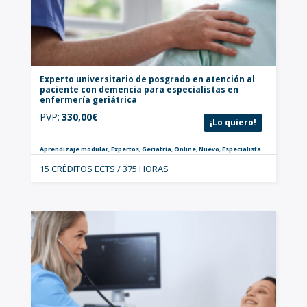
Experto universitario de posgrado en atención al
paciente con demencia para especialistas en
enfermería geriátrica
PVP:
330,00
€
¡Lo quiero!
Aprendizaje modular
,
Expertos
,
Geriatría
,
Online
,
Nuevo
,
Especialistas
,
Postgrados
15 CRÉDITOS ECTS / 375 HORAS