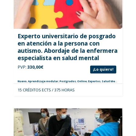
Experto universitario de posgrado
en atención a la persona con
autismo. Abordaje de la enfermera
especialista en salud mental
PVP:
330,00
€
¡Lo quiero!
Nuevo
,
Aprendizaje modular
,
Postgrados
,
Online
,
Expertos
,
Salud Mental
,
Especiali
15 CRÉDITOS ECTS / 375 HORAS