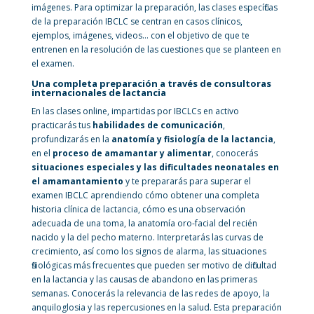
imágenes. Para optimizar la preparación, las clases específicas
de la preparación IBCLC se centran en casos clínicos,
ejemplos, imágenes, videos… con el objetivo de que te
entrenen en la resolución de las cuestiones que se planteen en
el examen.
Una completa preparación a través de consultoras
internacionales de lactancia
En las clases online, impartidas por IBCLCs en activo
practicarás tus
habilidades de comunicación
,
profundizarás en la
anatomía y fisiología de la lactancia
,
en el
proceso de amamantar y alimentar
, conocerás
situaciones especiales y las dificultades neonatales en
el amamantamiento
y te prepararás para superar el
examen IBCLC aprendiendo cómo obtener una completa
historia clínica de lactancia, cómo es una observación
adecuada de una toma, la anatomía oro-facial del recién
nacido y la del pecho materno. Interpretarás las curvas de
crecimiento, así como los signos de alarma, las situaciones
fisiológicas más frecuentes que pueden ser motivo de dificultad
en la lactancia y las causas de abandono en las primeras
semanas. Conocerás la relevancia de las redes de apoyo, la
anquiloglosia y las repercusiones en la salud. Esta preparación