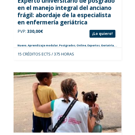
Experto universitario de posgrado
en el manejo integral del anciano
frágil: abordaje de la especialista
en enfermería geriátrica
PVP:
330,00
€
¡Lo quiero!
Nuevo
,
Aprendizaje modular
,
Postgrados
,
Online
,
Expertos
,
Geriatría
,
Especialistas
15 CRÉDITOS ECTS / 375 HORAS