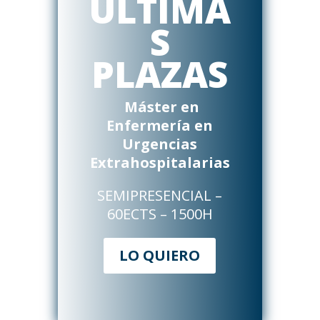
ÚLTIMA
S
PLAZAS
Máster en
Enfermería en
Urgencias
Extrahospitalarias
SEMIPRESENCIAL –
60ECTS – 1500H
LO QUIERO