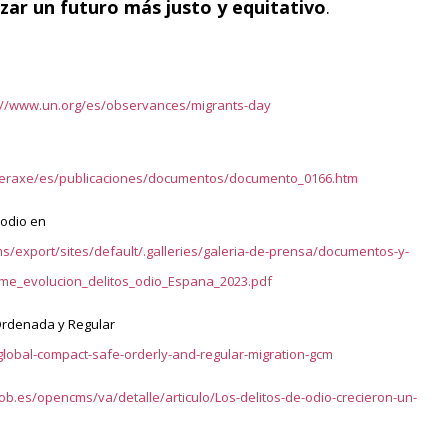
zar un futuro más justo y equitativo
.
://www.un.org/es/observances/migrants-day
oberaxe/es/publicaciones/documentos/documento_0166.htm
 odio en
s/export/sites/default/.galleries/galeria-de-prensa/documentos-y-
rme_evolucion_delitos_odio_Espana_2023.pdf
Ordenada y Regular
global-compact-safe-orderly-and-regular-migration-gcm
gob.es/opencms/va/detalle/articulo/Los-delitos-de-odio-crecieron-un-