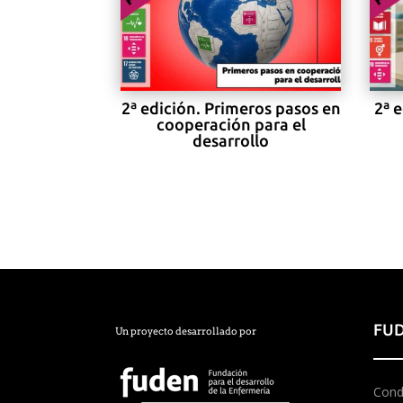
2ª edición. Primeros pasos en
2ª 
cooperación para el
desarrollo
FUD
Un proyecto desarrollado por
Cond