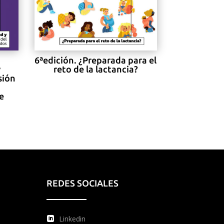
6ªedición. ¿Preparada para el
y
reto de la lactancia?
sión
e
REDES SOCIALES
Linkedin