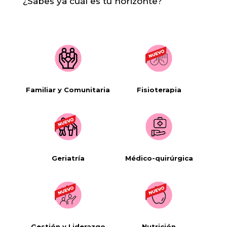
¿Sabes ya cuál es tu horizonte?
Familiar y Comunitaria
Fisioterapia
Geriatría
Médico-quirúrgica
Gestión y Liderazgo
Nutrición