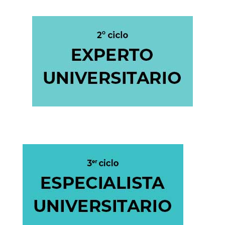
de corta duración, acreditada con
menos de 15 ECTS.
Formación de postgrado para ampliar
conocimientos y competencias en un
área concreta, con una carga
académica de entre 15 y 29 ECTS.