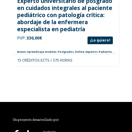
Experto universitario de posgrado
en cuidados integrales al paciente
pediátrico con patología crítica:
abordaje de la enfermera
especialista en pediatría
PVP:
330,00
€
¡Lo quiero!
Nuevo
,
Aprendizaje modular
,
Postgrados
,
Online
,
Expertos
,
Pediatría
,
Especialistas
15 CRÉDITOS ECTS / 375 HORAS
Un proyecto desarrollado por