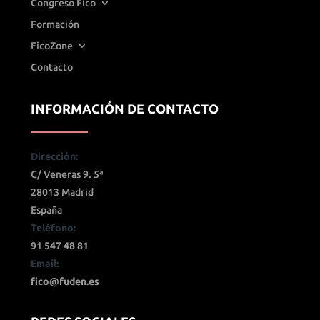
Congreso Fico
Formación
FicoZone
Contacto
INFORMACIÓN DE CONTACTO
Dirección:
C/ Veneras 9. 5ª
28013 Madrid
España
Teléfono:
91 547 48 81
Email:
fico@fuden.es