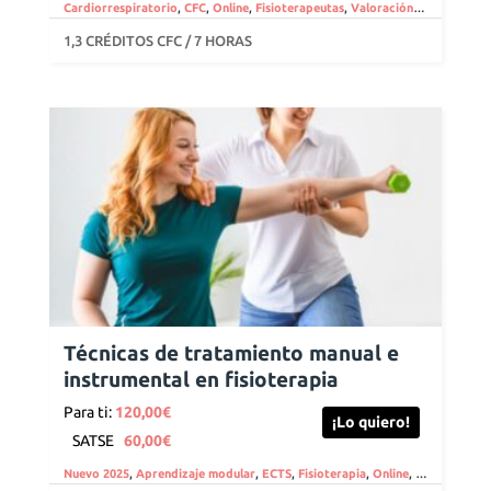
Cardiorrespiratorio
,
CFC
,
Online
,
Fisioterapeutas
,
Valoración e imagen clínica
1,3 CRÉDITOS CFC / 7 HORAS
Técnicas de tratamiento manual e
instrumental en fisioterapia
Para ti:
120,00
€
¡Lo quiero!
SATSE
60,00
€
Nuevo 2025
,
Aprendizaje modular
,
ECTS
,
Fisioterapia
,
Online
,
Musculoesque