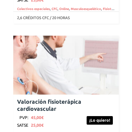
Colectivos especiales
,
CFC
,
Online
,
Musculoesquelético
,
Fisioterapeutas
,
Va
2,6 CRÉDITOS CFC / 20 HORAS
Valoración fisioterápica
cardiovascular
PVP:
45,00
€
¡Lo quiero!
SATSE
25,00
€