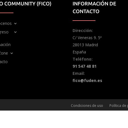
IO COMMUNITY (FICO)
INFORMACIÓN DE
CONTACTO
cenos
Dirección:
reso
C/ Veneras 9. 5ª
ación
28013 Madrid
España
Zone
Teléfono:
acto
91 547 48 81
Email:
fico@fuden.es
Condiciones de uso
Política de