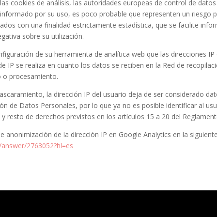
as cookies de análisis, las autoridades europeas de control de dato
informado por su uso, es poco probable que representen un riesgo pa
ados con una finalidad estrictamente estadística, que se facilite info
gativa sobre su utilización.
figuración de su herramienta de analítica web que las direcciones IP
P se realiza en cuanto los datos se reciben en la Red de recopilaci
o o procesamiento.
caramiento, la dirección IP del usuario deja de ser considerado dato
 de Datos Personales, por lo que ya no es posible identificar al usuar
n, y resto de derechos previstos en los artículos 15 a 20 del Reglame
 anonimización de la dirección IP en Google Analytics en la siguiente
cs/answer/2763052?hl=es