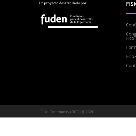
FIS
Un proyecto desarrollado por
Conó
Cong
Fico
Form
Fico
Cont
Fisio Community (FICO) @ 2020