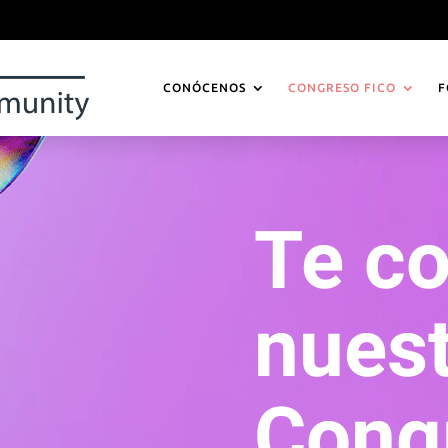
CONÓCENOS
CONGRESO FICO
F
Te c
nuest
Cong