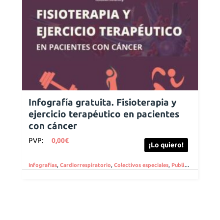
Infografía gratuita. Fisioterapia y
ejercicio terapéutico en pacientes
con cáncer
PVP:
0,00
€
¡Lo quiero!
Infografías
,
Cardiorrespiratorio
,
Colectivos especiales
,
Publicaciones gratuitas