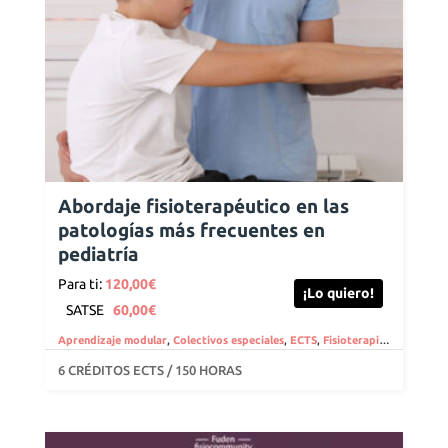
Abordaje fisioterapéutico en las
patologías más frecuentes en
pediatría
Para ti:
120,00
€
¡Lo quiero!
SATSE
60,00
€
Aprendizaje modular
,
Colectivos especiales
,
ECTS
,
Fisioterapia
,
Online
,
Fis
6 CRÉDITOS ECTS / 150 HORAS