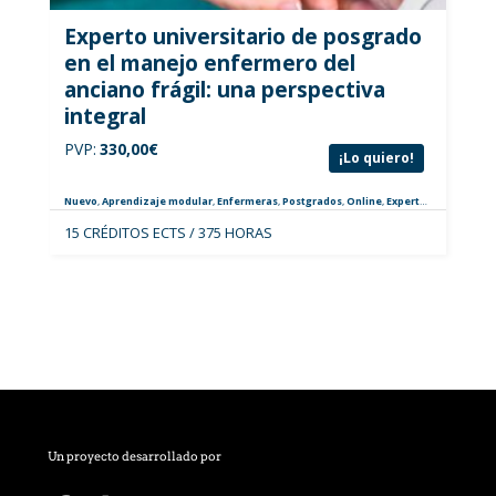
Experto universitario de posgrado
en el manejo enfermero del
anciano frágil: una perspectiva
integral
PVP:
330,00
€
¡Lo quiero!
Nuevo
,
Aprendizaje modular
,
Enfermeras
,
Postgrados
,
Online
,
Expertos
,
Geriatría
15 CRÉDITOS ECTS / 375 HORAS
Un proyecto desarrollado por