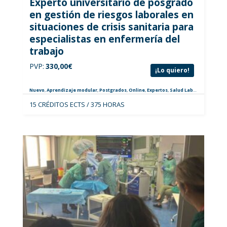
Experto universitario de posgrado
en gestión de riesgos laborales en
situaciones de crisis sanitaria para
especialistas en enfermería del
trabajo
PVP:
330,00
€
¡Lo quiero!
Nuevo
,
Aprendizaje modular
,
Postgrados
,
Online
,
Expertos
,
Salud Laboral
,
Especiali
15 CRÉDITOS ECTS / 375 HORAS