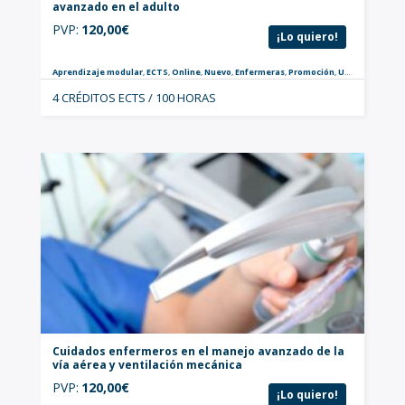
avanzado en el adulto
PVP:
120,00
€
¡Lo quiero!
Aprendizaje modular
,
ECTS
,
Online
,
Nuevo
,
Enfermeras
,
Promoción
,
Urgencias y Críticos
4 CRÉDITOS ECTS / 100 HORAS
Cuidados enfermeros en el manejo avanzado de la
vía aérea y ventilación mecánica
PVP:
120,00
€
¡Lo quiero!