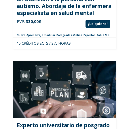
autismo. Abordaje de la enfermera
especialista en salud mental
PVP:
330,00
€
¡Lo quiero!
Nuevo
,
Aprendizaje modular
,
Postgrados
,
Online
,
Expertos
,
Salud Mental
,
Especiali
15 CRÉDITOS ECTS / 375 HORAS
Experto universitario de posgrado