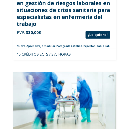
en gestión de riesgos laborales en
situaciones de crisis sanitaria para
especialistas en enfermería del
trabajo
PVP:
330,00
€
¡Lo quiero!
Nuevo
,
Aprendizaje modular
,
Postgrados
,
Online
,
Expertos
,
Salud Laboral
,
Especiali
15 CRÉDITOS ECTS / 375 HORAS