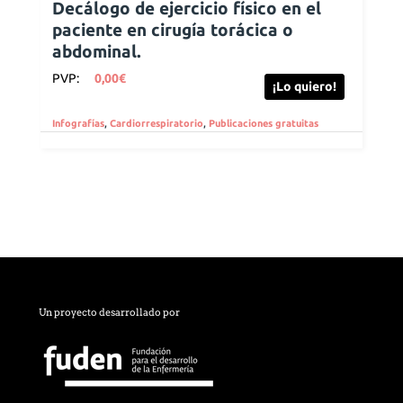
Decálogo de ejercicio físico en el
paciente en cirugía torácica o
abdominal.
PVP:
0,00
€
¡Lo quiero!
Infografías
,
Cardiorrespiratorio
,
Publicaciones gratuitas
Un proyecto desarrollado por