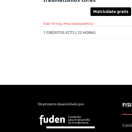
Matricúlate gratis
Aula Virtual
,
Musculoesquelético
1 CRÉDITOS ECTS / 25 HORAS
FIS
Un proyecto desarrollado por
Conó