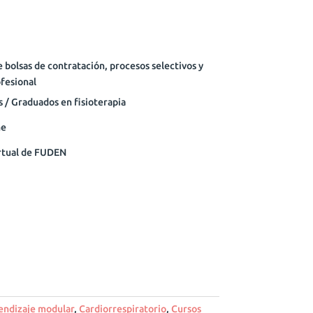
bolsas de contratación, procesos selectivos y
fesional
 / Graduados en fisioterapia
ne
rtual de FUDEN
endizaje modular
,
Cardiorrespiratorio
,
Cursos