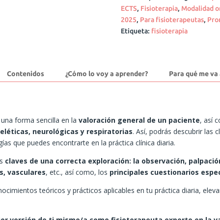
ECTS
,
Fisioterapia
,
Modalidad o
2025
,
Para fisioterapeutas
,
Pro
Etiqueta:
fisioterapia
Contenidos
¿Cómo lo voy a aprender?
Para qué me va 
 una forma sencilla en la
valoración general de un paciente
, así 
léticas, neurológicas y respiratorias
. Así, podrás descubrir las
ías que puedes encontrarte en la práctica clínica diaria.
as
claves de una correcta exploración: la observación, palpació
s, vasculares
, etc., así como, los
principales cuestionarios espec
mientos teóricos y prácticos aplicables en tu práctica diaria, eleva
jor versión de ti mismo/a como fisioterapeuta experto en la va