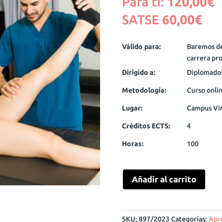
Para ti:
120,00
€
SATSE
60,00
€
Válido para:
Baremos de 
carrera pro
Dirigido a:
Diplomados
Metodología:
Curso onli
Lugar:
Campus Vi
Créditos ECTS:
4
Horas:
100
Añadir al carrito
SKU:
897/2023
Categorías:
Apr