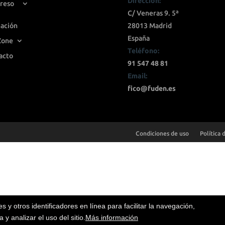
Dirección:
reso
C/ Veneras 9. 5ª
ación
28013 Madrid
España
Zone
Teléfono:
acto
91 547 48 81
Email:
fico@fuden.es
Condiciones de uso
Política 
ies y otros identificadores en línea para facilitar la navegación,
 y analizar el uso del sitio.
Más información