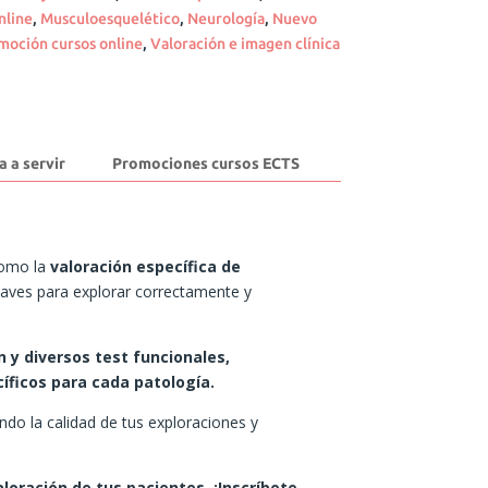
nline
,
Musculoesquelético
,
Neurología
,
Nuevo
moción cursos online
,
Valoración e imagen clínica
a a servir
Promociones cursos ECTS
como la
valoración específica de
 claves para explorar correctamente y
n y diversos test funcionales,
íficos para cada patología.
ndo la calidad de tus exploraciones y
loración de tus pacientes. ¡Inscríbete