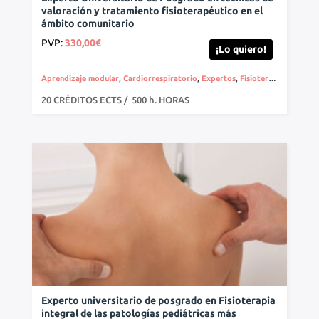
valoración y tratamiento fisioterapéutico en el
ámbito comunitario
PVP:
330,00
€
¡Lo quiero!
Aprendizaje modular
,
Cardiorrespiratorio
,
Expertos
,
Fisioterapia
,
Online
,
20 CRÉDITOS ECTS / 500 h. HORAS
Experto universitario de posgrado en Fisioterapia
integral de las patologías pediátricas más