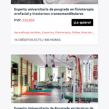
Experto universitario de posgrado en fisioterapia
orofacial y trastornos craneomandibulares
PVP:
330,00
€
¡Lo quiero!
Aprendizaje modular
,
Expertos
,
Fisioterapia
,
Online
,
Musculoesquelético
,
16 CRÉDITOS ECTS / 400 HORAS
Experto Universitario de Posgrado en técnicas de