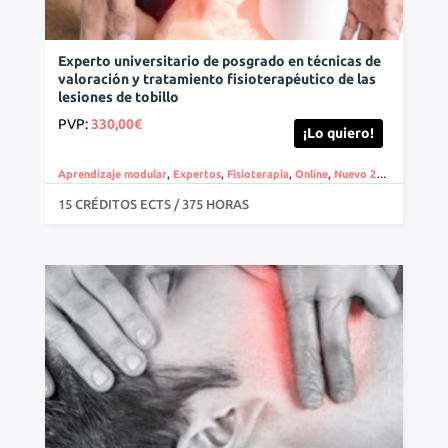
Experto universitario de posgrado en técnicas de
valoración y tratamiento fisioterapéutico de las
lesiones de tobillo
PVP:
330,00
€
¡Lo quiero!
Aprendizaje modular
,
Expertos
,
Fisioterapia
,
Online
,
Nuevo 2025
,
Fisioter
15 CRÉDITOS ECTS / 375 HORAS