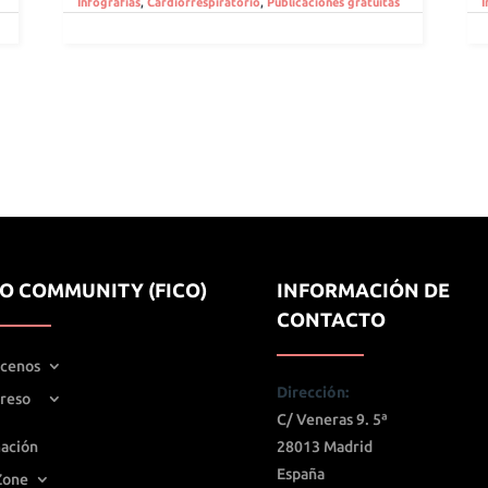
Infografías
,
Cardiorrespiratorio
,
Publicaciones gratuitas
I
IO COMMUNITY (FICO)
INFORMACIÓN DE
CONTACTO
cenos
Dirección:
reso
C/ Veneras 9. 5ª
ación
28013 Madrid
España
Zone