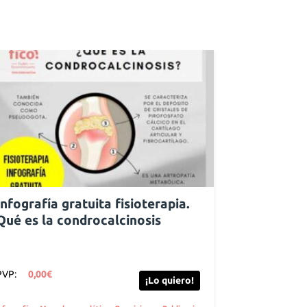
Infografía gratuita fisioterapia.
Qué es la condrocalcinosis
PVP:
0,00
€
¡Lo quiero!