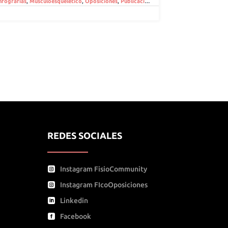
nfografías
,
Musculoesquelético
,
Oposiciones
,
Publicaciones gratuitas
REDES SOCIALES
Instagram FisioCommunity
Instagram FIcoOposiciones
Linkedin
Facebook