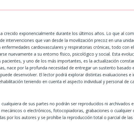
ia ha crecido exponencialmente durante los últimos años. Lo que al co
 de intervenciones que van desde la movilización precoz en una unida
n enfermedades cardiovasculares y respiratorias crónicas, todo con el 
arse nuevamente a su entorno físico, psicológico y social. Esta evolu
 pacientes, y uno de los más importantes, es la actualización constante
tas, nace por la profunda necesidad de entregar un sustento basado e
 puede desenvolver. El lector podrá explorar distintas evaluaciones e 
habilitación teniendo en cuenta el aspecto individual y personal de c
 cualquiera de sus partes no podrán ser reproducidos ni archivados e
ecánicos o electrónicos, fotocopiadoras, grabaciones o cualquier otr
das por los autores y se prohíbe la reproducción total o parcial de la