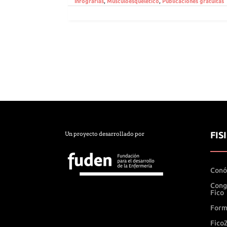
Infografías
,
Musculoesquelético
,
Publicaciones gratuitas
FIS
Un proyecto desarrollado por
Conó
Cong
Fico
Form
Fico