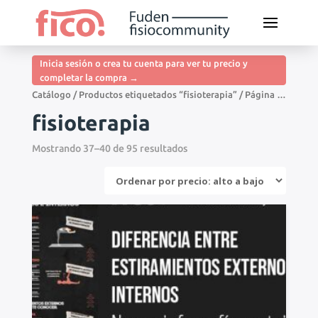
Inicia sesión o crea tu cuenta para ver tu precio y
completar la compra →
Catálogo
/
Productos etiquetados “fisioterapia”
/ Página 10
fisioterapia
Mostrando 37–40 de 95 resultados