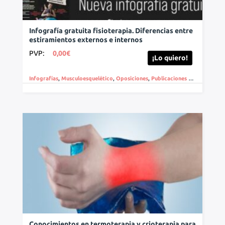
Infografía gratuita fisioterapia. Diferencias entre
estiramientos externos e internos
PVP:
0,00
€
¡Lo quiero!
Infografías
,
Musculoesquelético
,
Oposiciones
,
Publicaciones gratuitas
,
Téc
Conocimientos en termoterapia y crioterapia para