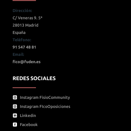
Dirección:
C/ Veneras 9. 5ª
28013 Madrid
España
Teléfono:
91 547 48 81
Email:
fico@fuden.es
REDES SOCIALES
Instagram FisioCommunity
Instagram FIcoOposiciones
Linkedin
Facebook