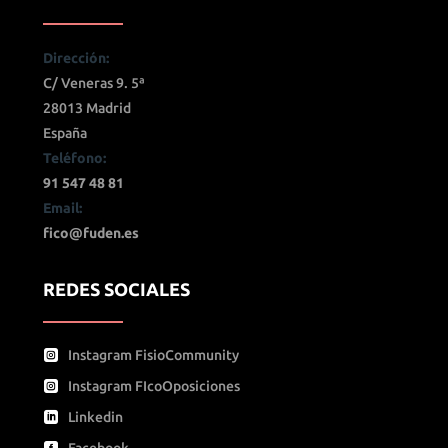
Dirección:
C/ Veneras 9. 5ª
28013 Madrid
España
Teléfono:
91 547 48 81
Email:
fico@fuden.es
REDES SOCIALES
Instagram FisioCommunity
Instagram FIcoOposiciones
Linkedin