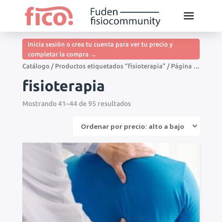
Inicia sesión o crea tu cuenta para ver tu precio y
completar la compra →
Catálogo
/
Productos etiquetados “fisioterapia”
/ Página 11
fisioterapia
Mostrando 41–44 de 95 resultados