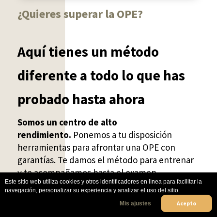
¿Quieres superar la OPE?
Aquí tienes un método
diferente a todo lo que has
probado hasta ahora
Somos un centro de alto
rendimiento.
Ponemos a tu disposición
herramientas para afrontar una OPE con
garantías.
Te damos el método para entrenar
y te acompañamos hasta el examen.
Este sitio web utiliza cookies y otros identificadores en línea para facilitar la
navegación, personalizar su experiencia y analizar el uso del sitio.
¡Consigue tu plaza con Opofuden!
Acepto
Mis ajustes