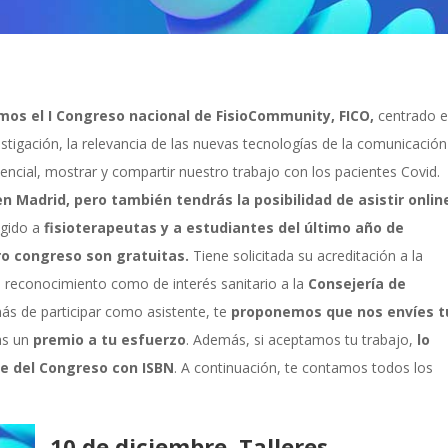
mos el I Congreso nacional de FisioCommunity, FICO,
centrado 
estigación, la relevancia de las nuevas tecnologías de la comunicación
stencial, mostrar y compartir nuestro trabajo con los pacientes Covid.
n Madrid, pero también tendrás la posibilidad de asistir onlin
igido a
fisioterapeutas y a estudiantes del último año de
ro congreso son gratuitas.
Tiene solicitada su acreditación a la
 reconocimiento como de interés sanitario a la
Consejería de
s de participar como asistente, te
proponemos que nos envíes t
as un
premio a tu esfuerzo
. Además, si aceptamos tu trabajo,
lo
ne del Congreso con ISBN
. A continuación, te contamos todos los
10 de diciembre. Talleres