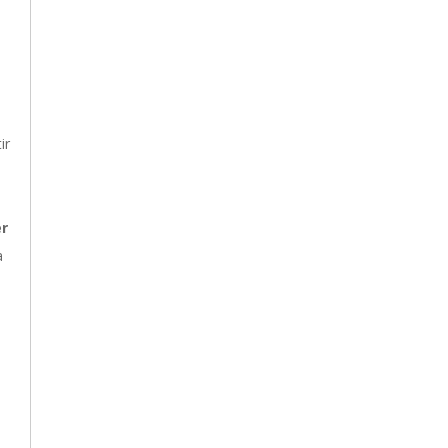
ir
r
a